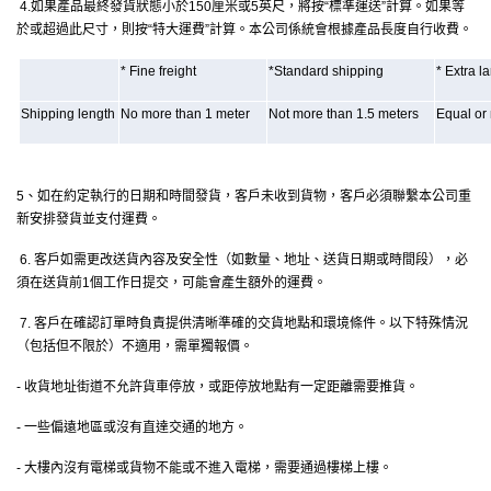
4.如果產品最終發貨狀態小於150厘米或5英尺，將按“標準運送”計算。如果等
於或超過此尺寸，則按“特大運費”計算。本公司係統會根據產品長度自行收費。
* Fine freight
*Standard shipping
* Extra la
Shipping length
No more than 1 meter
Not more than 1.5 meters
Equal or
5、如在約定執行的日期和時間發貨，客戶未收到貨物，客戶必須聯繫本公司重
新安排發貨並支付運費。
6. 客戶如需更改送貨內容及安全性（如數量、地址、送貨日期或時間段），必
須在送貨前1個工作日提交，可能會產生額外的運費。
7. 客戶在確認訂單時負責提供清晰準確的交貨地點和環境條件。以下特殊情況
（包括但不限於）不適用，需單獨報價。
- 收貨地址街道不允許貨車停放，或距停放地點有一定距離需要推貨。
- 一些偏遠地區或沒有直達交通的地方。
- 大樓內沒有電梯或貨物不能或不進入電梯，需要通過樓梯上樓。